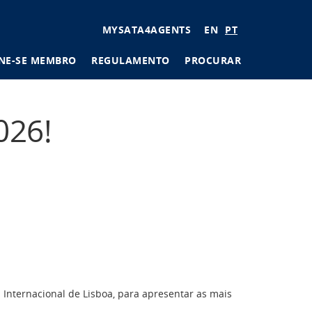
User
MYSATA4AGENTS
EN
PT
account
NE-SE MEMBRO
REGULAMENTO
PROCURAR
menu
026!
a Internacional de Lisboa, para apresentar as mais