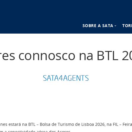
SOBRE A SATA
TOR
n
Destinos SATA
res connosco na BTL 2
Vantagens SATA
ines estará na BTL – Bolsa de Turismo de Lisboa 2026, na FIL – Feir
m a conectividade aérea dos Açores.