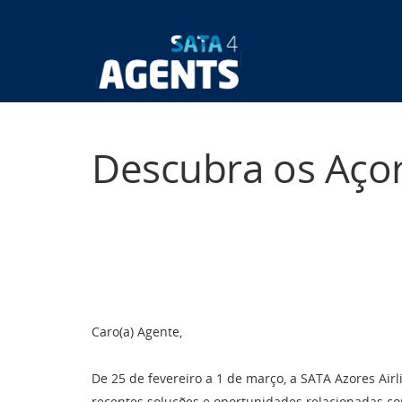
Passar
para
o
Main
conteúdo
principal
navigatio
Descubra os Aço
Caro(a) Agente,
De 25 de fevereiro a 1 de março, a SATA Azores Airl
recentes soluções e oportunidades relacionadas co