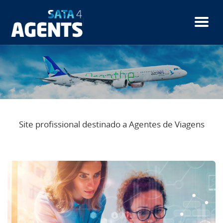
Passar
para
o
conteúdo
principal
Site profissional destinado a Agentes de Viagens